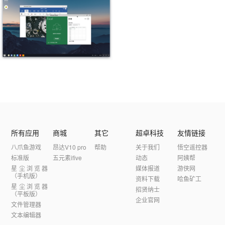
所有应用
商城
其它
超卓科技
友情链接
八爪鱼游戏
昂达V10 pro
帮助
关于我们
悟空遥控器
标准版
五元素ifive
动态
阿姨帮
星尘浏览器
媒体报道
游侠网
（手机版）
资料下载
哈鱼矿工
星尘浏览器
招贤纳士
（平板版）
企业官网
文件管理器
文本编辑器