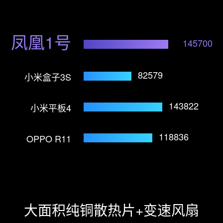
凤凰1号
145700
82579
小米盒子3S
143822
小米平板4
118836
OPPO R11
大面积纯铜散热片+变速风扇