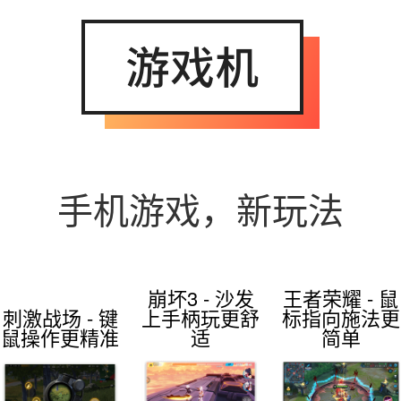
手机游戏，新玩法
崩坏3 - 沙发
王者荣耀 - 鼠
刺激战场 - 键
上手柄玩更舒
标指向施法更
鼠操作更精准
适
简单